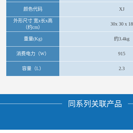
颜色代码
XJ
外形尺寸 宽x长x高
30x 30 x 18
（约cm）
重量(Kg)
约3.4kg
消费电力（W）
915
容量（L）
2.3
同系列关联产品