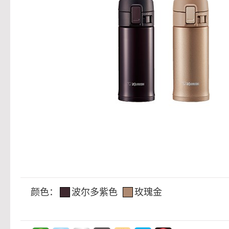
颜色：
波尔多紫色
玫瑰金