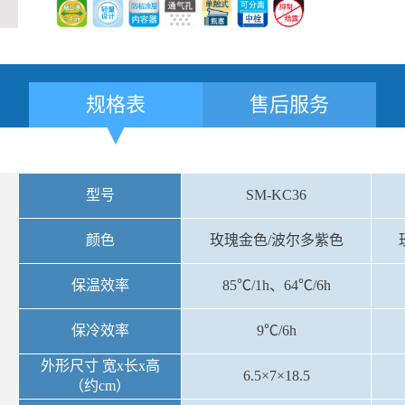
规格表
售后服务
型号
SM-KC36
颜色
玫瑰金色/波尔多紫色
保温效率
85℃/1h、64℃/6h
保冷效率
9℃/6h
外形尺寸 宽x长x高
6.5×7×18.5
（约cm）