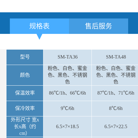
规格表
售后服务
型号
SM-TA36
SM-TA48
粉色、白色、蜜金
粉色、白色、蜜金
颜色
色、黑色、不锈钢
色、黑色、不锈钢
色
色
保温效率
86℃/1h、66℃/6h
87℃/1h、71℃/6h
保冷效率
9℃/6h
8℃/6h
外形尺寸 宽x
长x高（约
6.5×7×18.5
6.5×7×22.5
cm）