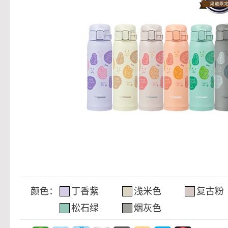
颜色：
丁香紫
浅米色
复古粉
松石绿
烟灰色